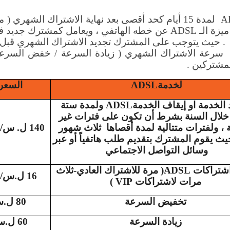
A
لمدة
15
أيام كحد أقصى بعد نهاية الاشتراك الشهري ( متضم
يزة الـ
ADSL
عن خطه الهاتفي ، ويعامل كمشترك جديد في
يه . حيث يتوجب على المشترك تجديد الاشتراك الشهري قبل م
سرعة الاشتراك الشهري ( زيادة السرعة / خفض السرعة )
لمشتركين .
لخدمة
ADSL
السعر
 الخدمة او إيقاف الخدمة
ADSL
ولمدة ستة
خلال السنة بشرط أن تكون على فترات غير
ة ، ولفترات متتالية لمدة أقصاها
ثلاث شهور
140
ل. س/شه
يث يقوم المشترك بتقديم طلب هاتفياً أو عبر
وسائل التواصل الاجتماعي
اشتراكات
ADSL
( مرة للاشتراك العادي-ثلاث
16
ل.س/ 
مرات لاشتراكات
VIP
)
تخفيض السرعة
80
ل.
زيادة السرعة
60
ل.س