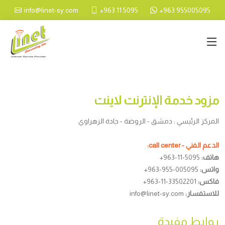
Skip to main content
+963 11 5095
+963 955005095
info@linet-sy.com
مزود خدمة الإنترنت لاينت
المركز الرئيسي : دمشق - الروضة - جادة الزهراوي
الدعم الفني - call center:
هاتف:
+963-11-5095
واتس:
+963-955-005095
فاكس:
+963-11-33502201
للاستفسار:
info@linet-sy.com
روابط مفيدة